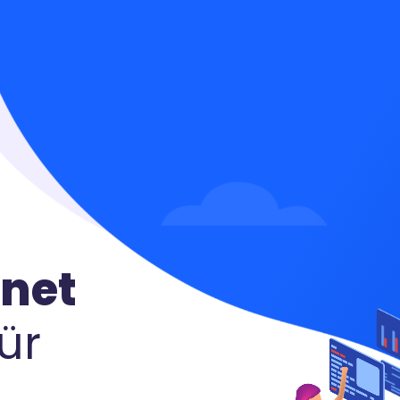
rnet
ür