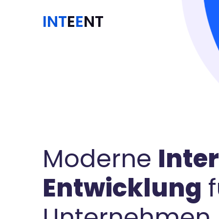
INT
E
E
NT
Moderne
Inte
Entwicklung
f
Unternehmen