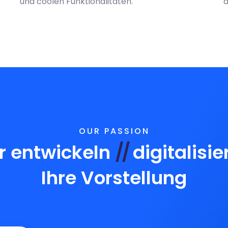
und coolen Funktionalitäten.
d
OUR PASSION
r entwickeln
//
digitalisie
Ihre Vorstellung