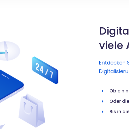
Digit
viele
Entdecken S
Digitalisie
Ob ein 
Oder die
Bis in d